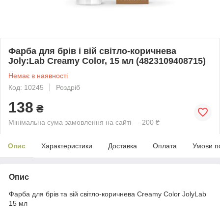
Фарба для брів і вій світло-коричнева
Joly:Lab Creamy Color, 15 мл (4823109408715)
Немає в наявності
Код: 10245
Роздріб
138
₴
Мінімальна сума замовлення на сайті — 200 ₴
Опис
Характеристики
Доставка
Оплата
Умови п
Опис
Фарба для брів та вій світло-коричнева Creamy Color JolyLab
15 мл