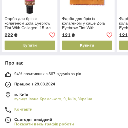
Фарба для брів із
Фарба для брів із
Фарб
колагеном Zola Eyebrow
колагеном у саше Zola
кола
Tint With Collagen, 15 мл
Eyebrow Tint With
Eyeb
(4820227160204)
Collagen, 5 мл
Coll
222
121
121
₴
₴
(4820227160440)
(482
Купити
Купити
Про нас
94% позитивних з 367 відгуків за рік
Працює з 29.03.2024
м. Київ
вулиця Івана Крамського, 9, Київ, Україна
Контакти
Сьогодні вихідний
Показати весь графік роботи