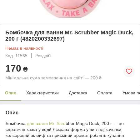
Бомбочка для ванни Mr. Scrubber Magic Duck,
200 г (4820200332697)
Немає в наявності
Код: 11565
Роздріб
170
₴
Мінімальна сума замовлення на сайті — 200 ₴
Опис
Характеристики
Доставка
Оплата
Умови п
Опис
Бомбочка
для ванни Mr. Scru
bber Magic Duck, 200 г — це
справжня казка у воді! Яскрава форма у вигляді качечки,
кольоровий шлейф та приємний аромат роблять купання