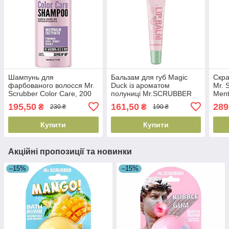
Шампунь для
Бальзам для губ Magic
Скра
фарбованого волосся Mr.
Duck із ароматом
Mr. 
Scrubber Color Care, 200
полуниці Mr.SCRUBBER
Ment
мл (4820200232560)
10 мл(4823109704954)
(482
195,50
161,50
289
₴
₴
230 ₴
190 ₴
Купити
Купити
Акційні пропозиції та новинки
–15%
–15%