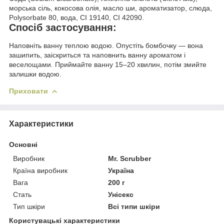
морська сіль, кокосова олія, масло ши, ароматизатор, слюда,
Polysorbate 80, вода, CI 19140, CI 42090.
Спосіб застосування:
Наповніть ванну теплою водою. Опустіть бомбочку — вона
зашипить, заіскриться та наповнить ванну ароматом і
веселощами. Приймайте ванну 15–20 хвилин, потім змийте
залишки водою.
Приховати
Характеристики
Основні
Виробник
Mr. Scrubber
Країна виробник
Україна
Вага
200 г
Стать
Унісекс
Тип шкіри
Всі типи шкіри
Користувацькі характеристики