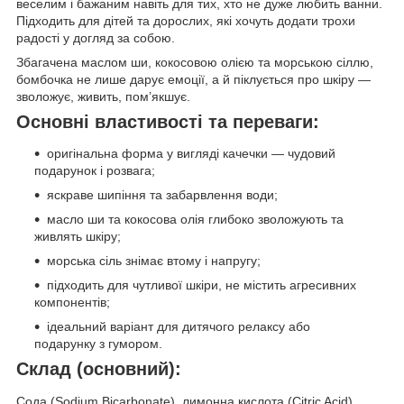
веселим і бажаним навіть для тих, хто не дуже любить ванни.
Підходить для дітей та дорослих, які хочуть додати трохи
радості у догляд за собою.
Збагачена маслом ши, кокосовою олією та морською сіллю,
бомбочка не лише дарує емоції, а й піклується про шкіру —
зволожує, живить, пом’якшує.
Основні властивості та переваги:
оригінальна форма у вигляді качечки — чудовий
подарунок і розвага;
яскраве шипіння та забарвлення води;
масло ши та кокосова олія глибоко зволожують та
живлять шкіру;
морська сіль знімає втому і напругу;
підходить для чутливої шкіри, не містить агресивних
компонентів;
ідеальний варіант для дитячого релаксу або
подарунку з гумором.
Склад (основний):
Сода (Sodium Bicarbonate), лимонна кислота (Citric Acid),