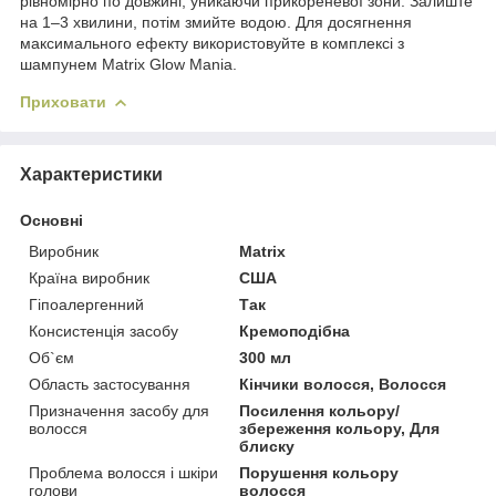
рівномірно по довжині, уникаючи прикореневої зони. Залиште
на 1–3 хвилини, потім змийте водою. Для досягнення
максимального ефекту використовуйте в комплексі з
шампунем Matrix Glow Mania.
Приховати
Характеристики
Основні
Виробник
Matrix
Країна виробник
США
Гіпоалергенний
Так
Консистенція засобу
Кремоподібна
Об`єм
300 мл
Область застосування
Кінчики волосся, Волосся
Призначення засобу для
Посилення кольору/
волосся
збереження кольору, Для
блиску
Проблема волосся і шкіри
Порушення кольору
голови
волосся