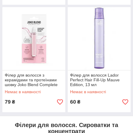
Філер для волосся з
Філер для волосся Lador
керамідами та протеїнами
Perfect Hair Fill-Up Mauve
шовку Joko Blend Complete
Edition, 13 мл
Restore Filler, 10 мл
(8809789632554)
Немає в наявності
Немає в наявності
(4823109402775)
79
60
₴
₴
Філери для волосся. Сироватки та
концентрати