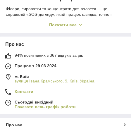
Філери, сироватки та концентрати для волосся — це
справжній «SOS-догляд», який працює швидко, точно і
глибоко. Вони повертають волоссю блиск, щільність, гладкість
Показати все
і здоровий вигляд, навіть якщо воно пошкоджене, тьмяне чи
ослаблене. У нас ви можете купити філери та сироватки для
волосся з доставкою по Україні — якісні формули, перевірені
бренди та справді вигідна ціна.
Про нас
Філер заповнює мікротріщини у волоссі, немов рідкий
94% позитивних з 367 відгуків за рік
кератин, розгладжує кутикулу, ущільнює структуру та робить
пасма блискучими з першого застосування. Сироватки та
Працює з 29.03.2024
концентрати містять активні компоненти: пептиди,
амінокислоти, кератин, кераміди, вітаміни, протеїни — що
м. Київ
працюють глибоко й прицільно: на відновлення, ріст,
вулиця Івана Крамського, 9, Київ, Україна
зміцнення або захист.
Переваги
Контакти
Ефект салонної процедури вдома
Сьогодні вихідний
Показати весь графік роботи
Видимий результат вже після першого застосування
Легке використання: нанести – і готово
Про нас
Відновлення волосся по довжині та коренях