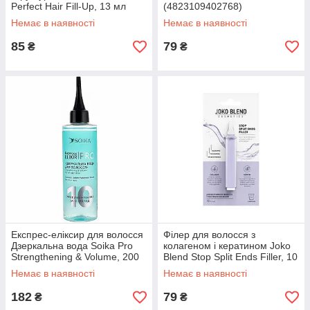
Perfect Hair Fill-Up, 13 мл
(4823109402768)
(8809500817376)
Немає в наявності
Немає в наявності
85
79
₴
₴
Експрес-еліксир для волосся
Філер для волосся з
Дзеркальна вода Soika Pro
колагеном і кератином Joko
Strengthening & Volume, 200
Blend Stop Split Ends Filler, 10
мл (4820238720787)
мл (4823109402799)
Немає в наявності
Немає в наявності
182
79
₴
₴