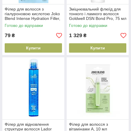
Філер для волосся з
Зміцнювальний флюїд для
гіалуроновою кислотою Joko
тонкого і ламкого волосся
Blend Intense Hydration Filler,
Goldwell DSN Bond Pro, 75 мл
10 мл (4823109402782)
(4021609062349)
Готово до відправки
Готово до відправки
79
1 329
₴
₴
Купити
Купити
Філер для відновлення
Філер для волосся з
структури волосся Lador
вітамінами А, 10 мл