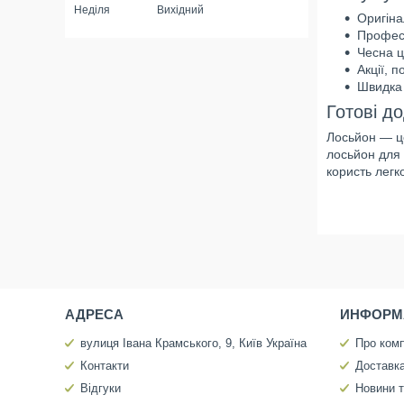
Неділя
Вихідний
Оригіна
Професі
Чесна ц
Акції, 
Швидка 
Готові д
Лосьйон — це
лосьйон для 
користь легк
АДРЕСА
ИНФОРМ
вулиця Івана Крамського, 9, Київ Україна
Про ком
Контакти
Доставка
Відгуки
Новини т