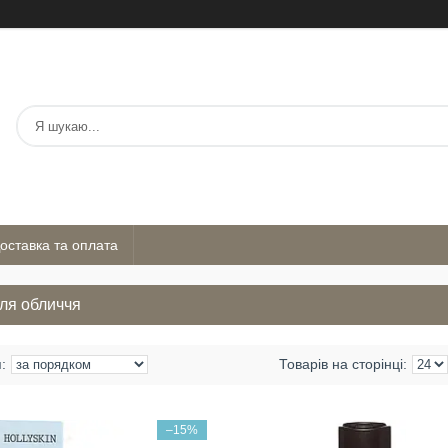
оставка та оплата
ля обличчя
–15%