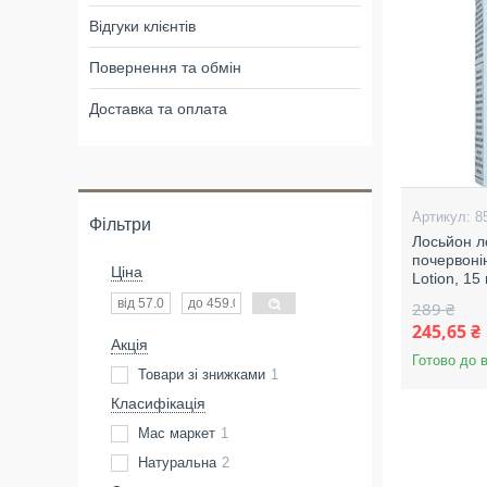
Відгуки клієнтів
Повернення та обмін
Доставка та оплата
8
Фільтри
Лосьйон ло
почервонін
Ціна
Lotion, 1
289 ₴
245,65 ₴
Акція
Готово до 
Товари зі знижками
1
Класифікація
Мас маркет
1
Натуральна
2