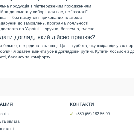
льна продукція з підтвердженим походженням
йна допомога у виборі: для вас, не “взагалі”
іна — без накруток і прихованих платежів
подарунки до замовлень, програма лояльності
доставка по Україні — зручно, безпечно, вчасно
одати догляд, який дійсно працює?
 більше, ніж рідина в пляшці. Це — турбота, яку шкіра відчуває п
обличчя здатен змінити усе в доглядовій рутині. Купити лосьйон з д
ості, балансу та комфорту.
АЦИЯ
КОНТАКТИ
панію
+380 (66) 182-56-99
 та оплата
а статті