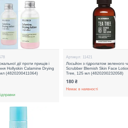
578
11421
кальної дії проти прищів і
Лосьйон з гідролатом зеленого ч
ня Hollyskin Calamine Drying
Scrubber Blemish Skin Face Lotio
5 мл (4820200411064)
Tree, 125 мл (4820200232058)
180 ₴
Немає в наявності
відправки