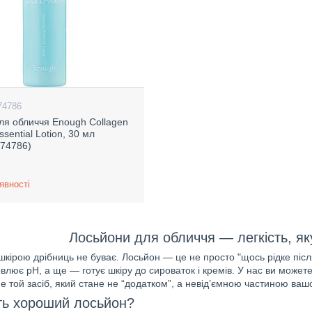
74786
ля обличчя Enough Collagen
ssential Lotion, 30 мл
74786)
явності
Лосьйони для обличчя — легкість, як
 шкірою дрібниць не буває. Лосьйон — це не просто "щось рідке післ
новлює pH, а ще — готує шкіру до сироваток і кремів. У нас ви может
 той засіб, який стане не “додатком”, а невід’ємною частиною ваш
ь хороший лосьйон?