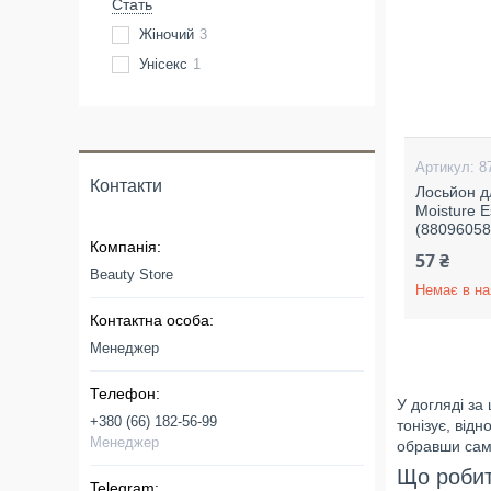
Стать
Жіночий
3
Унісекс
1
8
Контакти
Лосьйон д
Moisture E
(88096058
57 ₴
Beauty Store
Немає в на
Менеджер
У догляді за
+380 (66) 182-56-99
тонізує, від
Менеджер
обравши саме
Що робит