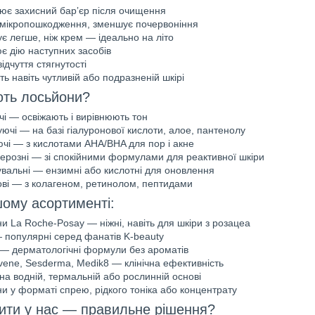
ює захисний барʼєр після очищення
мікропошкодження, зменшує почервоніння
є легше, ніж крем — ідеально на літо
є дію наступних засобів
ідчуття стягнутості
ть навіть чутливій або подразненій шкірі
ють лосьйони?
чі — освіжають і вирівнюють тон
ючі — на базі гіалуронової кислоти, алое, пантенолу
і — з кислотами AHA/BHA для пор і акне
ерозні — зі спокійними формулами для реактивної шкіри
вальні — ензимні або кислотні для оновлення
ові — з колагеном, ретинолом, пептидами
ому асортименті:
и La Roche-Posay — ніжні, навіть для шкіри з розацеа
 популярні серед фанатів K-beauty
— дерматологічні формули без ароматів
Avene, Sesderma, Medik8 — клінічна ефективність
на водній, термальній або рослинній основі
и у форматі спрею, рідкого тоніка або концентрату
ити у нас — правильне рішення?