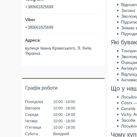
Відновл
+380661825699
Загоює 
Зволожу
Підсилю
+380661825699
Знімає в
Підходи
Які бува
вулиця Івана Крамського, 9, Київ,
Тонізую
Україна
Зволожу
Очищаюч
Антикуп
Відлущу
Антивік
Що у наш
Графік роботи
Лосьйон
Понеділок
10:00
18:00
Cosrx —
Вівторок
10:00
18:00
CeraVe 
Vichy, 
Середа
10:00
18:00
Засоби 
Четвер
10:00
18:00
Лосьйон
Пʼятниця
10:00
18:00
Чому куп
Субота
Вихідний